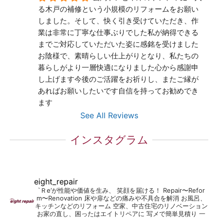
る木戸の補修という小規模のリフォームをお願い
しました。そして、快く引き受けていただき、作
業は非常に丁寧な仕事ぶりでした私が納得できる
までご対応していただいた姿に感銘を受けました
お陰様で、素晴らしい仕上がりとなり、私たちの
暮らしがより一層快適になりました心から感謝申
し上げます今後のご活躍をお祈りし、またご縁が
あればお願いしたいです自信を持ってお勧めでき
ます
See All Reviews
インスタグラム
eight_repair
`Ｒe’が性能や価値を生み、 笑顔を届ける！
Repair〜Refor
m〜Renovation
床や扉などの痛みや不具合を解消
お風呂、
キッチンなどのリフォーム
空家、中古住宅のリノベーション
お家の直し、困ったはエイトリペアに
写メで簡単見積り
一