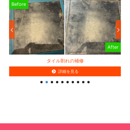
Before
B
er
After
カウンターの塗装補修
詳細を見る
詳細を見る