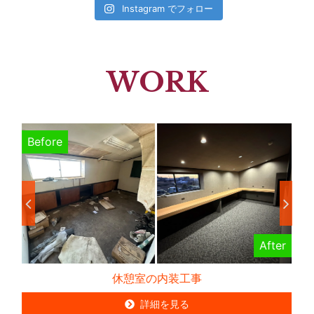
Instagram でフォロー
WORK
Before
B
er
After
休憩室の内装工事
詳細を見る