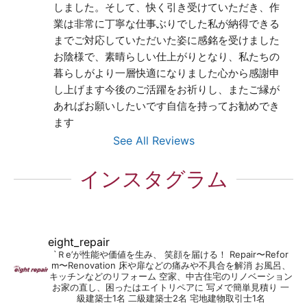
しました。そして、快く引き受けていただき、作
業は非常に丁寧な仕事ぶりでした私が納得できる
までご対応していただいた姿に感銘を受けました
お陰様で、素晴らしい仕上がりとなり、私たちの
暮らしがより一層快適になりました心から感謝申
し上げます今後のご活躍をお祈りし、またご縁が
あればお願いしたいです自信を持ってお勧めでき
ます
See All Reviews
インスタグラム
eight_repair
`Ｒe’が性能や価値を生み、 笑顔を届ける！
Repair〜Refor
m〜Renovation
床や扉などの痛みや不具合を解消
お風呂、
キッチンなどのリフォーム
空家、中古住宅のリノベーション
お家の直し、困ったはエイトリペアに
写メで簡単見積り
一
級建築士1名
二級建築士2名
宅地建物取引士1名