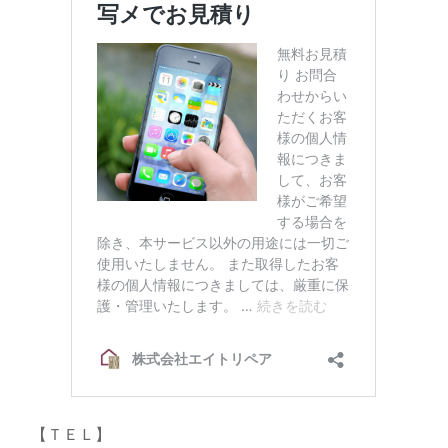
【ＴＥＬ】