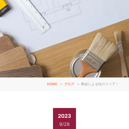
HOME
>
ブログ
>
事故による柱のリペア！
2023
9/28