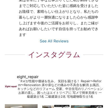
までご対応していただいた姿に感銘を受けました
お陰様で、素晴らしい仕上がりとなり、私たちの
暮らしがより一層快適になりました心から感謝申
し上げます今後のご活躍をお祈りし、またご縁が
あればお願いしたいです自信を持ってお勧めでき
ます
See All Reviews
インスタグラム
eight_repair
`Ｒe’が性能や価値を生み、 笑顔を届ける！
Repair〜Refor
m〜Renovation
床や扉などの痛みや不具合を解消
お風呂、
キッチンなどのリフォーム
空家、中古住宅のリノベーション
お家の直し、困ったはエイトリペアに
写メで簡単見積り
一
級建築士1名
二級建築士2名
宅地建物取引士1名