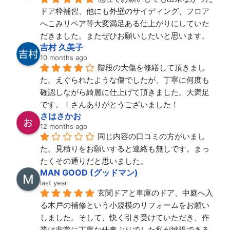
ドア枠補習、他にも外壁のサイディング、フロア
へこみリペア等大変満足ある仕上がりにしていた
だきました。またぜひお願いしたいと思います。
吉村 久美子
10 months ago
階段の大傷を修繕して頂きまし
た。えぐられたような傷でしたが、丁寧に何度も
確認しながら綺麗に仕上げて頂きました。大満足
です。Ｉさんありがとうございました！
さはさかお
12 months ago
同じ内容の口コミの方がいまし
た。見積りをお願いすると連絡も無しです。まっ
たくその通りだと思いました。
MAN GOOD (グッドマン)
last year
玄関ドアと車庫のドア、中庭へ入
る木戸の補修という小規模のリフォームをお願い
しました。そして、快く引き受けていただき、作
業は非常に丁寧な仕事ぶりでした私が納得できる