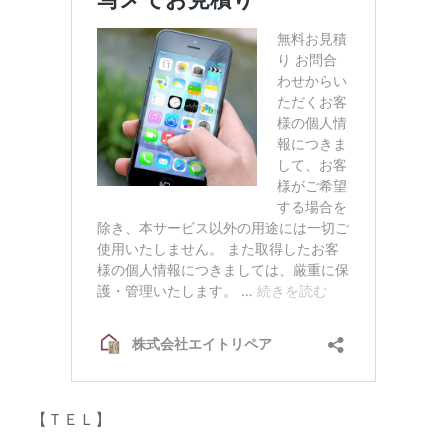
【ＴＥＬ】