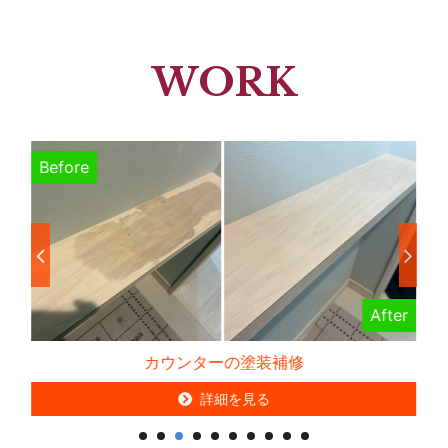
WORK
Before
B
er
After
カウンターの塗装補修
詳細を見る
詳細を見る