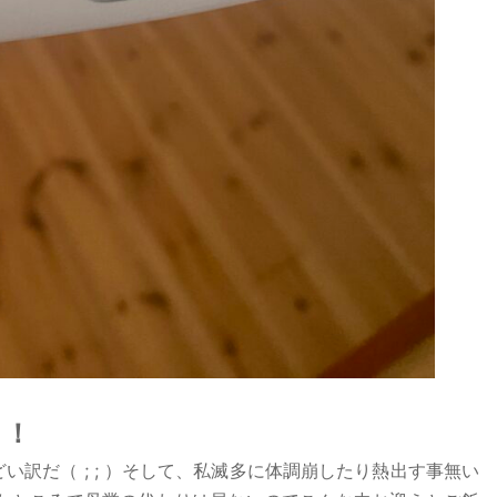
！！
い訳だ（ ; ; ）そして、私滅多に体調崩したり熱出す事無い