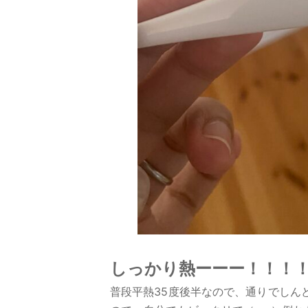
しっかり熱ーーー！！！
普段平熱35度後半なので、通りでしんど