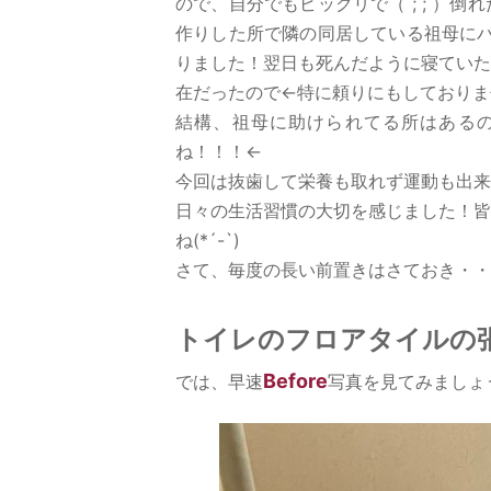
ので、自分でもビックリで（ ; ; ）
作りした所で隣の同居している祖母にバト
りました！翌日も死んだように寝ていたら
在だったので←特に頼りにもしておりま
結構、祖母に助けられてる所はある
ね！！！←
今回は抜歯して栄養も取れず運動も出来
日々の生活習慣の大切を感じました！皆
ね(*´-`)
さて、毎度の長い前置きはさておき・・
トイレのフロアタイルの
Before
では、早速
写真を見てみましょ