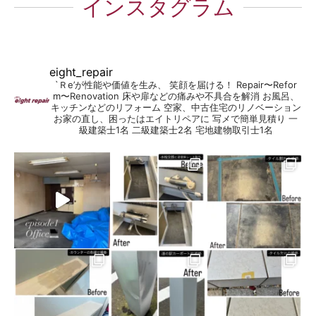
インスタグラム
eight_repair
`Ｒe’が性能や価値を生み、 笑顔を届ける！
Repair〜Refor
m〜Renovation
床や扉などの痛みや不具合を解消
お風呂、
キッチンなどのリフォーム
空家、中古住宅のリノベーション
お家の直し、困ったはエイトリペアに
写メで簡単見積り
一
級建築士1名
二級建築士2名
宅地建物取引士1名