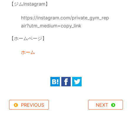
【ジムInstagram】
https://instagram.com/private_gym_rep
air?utm_medium=copy_link
【ホームページ】
ホーム
PREVIOUS
NEXT