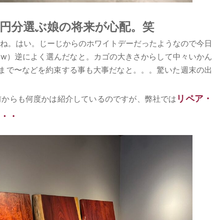
千円分選ぶ娘の将来が心配。笑
ね。はい。じーじからのホワイトデーだったようなので今日
w）逆によく選んだなと。カゴの大きさからして中々いかん
まで〜などを約束する事も大事だなと。。。驚いた週末の出
リペア・
前からも何度かは紹介しているのですが、弊社では
・・