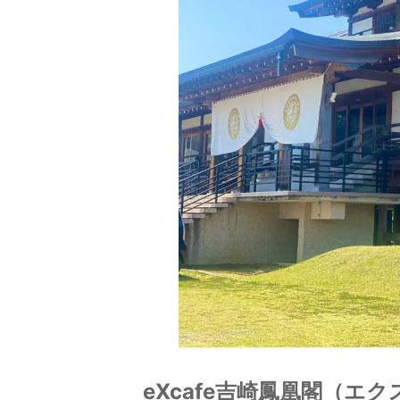
eXcafe吉崎鳳凰閣（エ