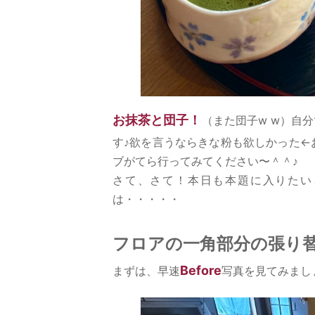
お抹茶と団子！
（また団子w w）自
す♪欲を言うならきな粉も欲しかった←
ブがてら行ってみてください〜＾＾♪
さて、さて！本日も本題に入りたい
は・・・・・
フロアの一角部分の張り
Before
まずは、早速
写真を見てみまし