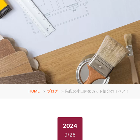
HOME
>
ブログ
>
階段の小口斜めカット部分のリペア！
2024
9/26