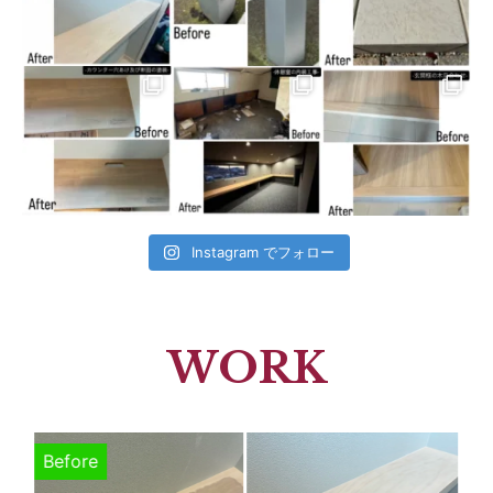
Instagram でフォロー
WORK
Before
B