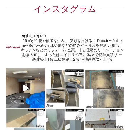
インスタグラム
eight_repair
`Ｒe’が性能や価値を生み、 笑顔を届ける！
Repair〜Refor
m〜Renovation
床や扉などの痛みや不具合を解消
お風呂、
キッチンなどのリフォーム
空家、中古住宅のリノベーション
お家の直し、困ったはエイトリペアに
写メで簡単見積り
一
級建築士1名
二級建築士2名
宅地建物取引士1名