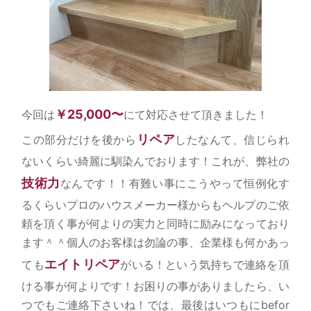
￥25,000〜
今回は
にて対応させて頂きました！
リペア
この部分だけを後から
したなんて、信じられ
ないくらい綺麗に馴染んでおります！これが、弊社の
技術力
なんです！！有難い事にこうやって恒例化す
るくらいプロのハウスメーカー様からもヘルプのご依
頼を頂く事が何よりの実力と同時に励みになっており
ます＾＾個人のお客様は勿論の事、企業様も何かあっ
エイトリペア
ても
がいる！という気持ちで連絡を頂
ける事が何よりです！お困りの事がありましたら、い
つでもご連絡下さいね！では、最後はいつもにbefor