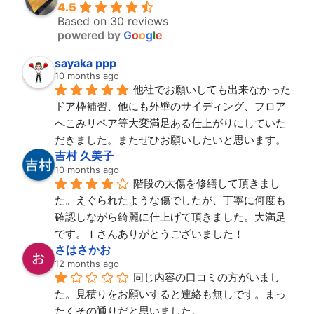
4.5
Based on 30 reviews
powered by
G
o
o
g
l
e
sayaka ppp
10 months ago
他社でお願いしても出来なかった
ドア枠補習、他にも外壁のサイディング、フロア
へこみリペア等大変満足ある仕上がりにしていた
だきました。またぜひお願いしたいと思います。
吉村 久美子
10 months ago
階段の大傷を修繕して頂きまし
た。えぐられたような傷でしたが、丁寧に何度も
確認しながら綺麗に仕上げて頂きました。大満足
です。Ｉさんありがとうございました！
さはさかお
12 months ago
同じ内容の口コミの方がいまし
た。見積りをお願いすると連絡も無しです。まっ
たくその通りだと思いました。