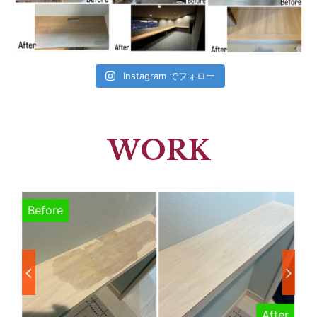
Instagram でフォロー
WORK
Before
After