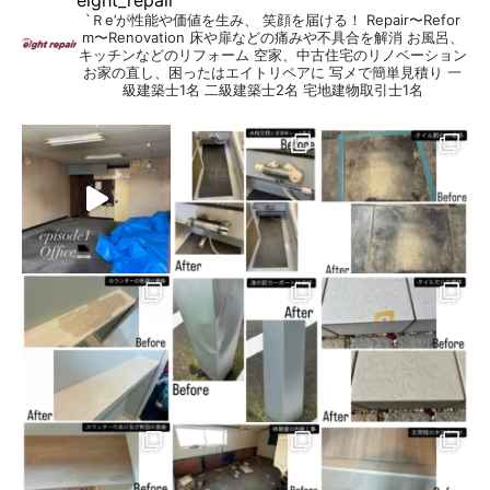
eight_repair
`Ｒe’が性能や価値を生み、 笑顔を届ける！
Repair〜Refor
m〜Renovation
床や扉などの痛みや不具合を解消
お風呂、
キッチンなどのリフォーム
空家、中古住宅のリノベーション
お家の直し、困ったはエイトリペアに
写メで簡単見積り
一
級建築士1名
二級建築士2名
宅地建物取引士1名