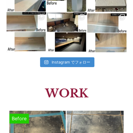
Instagram でフォロー
WORK
Before
B