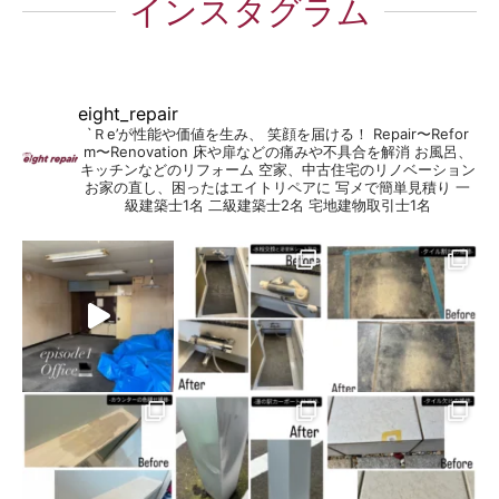
インスタグラム
eight_repair
`Ｒe’が性能や価値を生み、 笑顔を届ける！
Repair〜Refor
m〜Renovation
床や扉などの痛みや不具合を解消
お風呂、
キッチンなどのリフォーム
空家、中古住宅のリノベーション
お家の直し、困ったはエイトリペアに
写メで簡単見積り
一
級建築士1名
二級建築士2名
宅地建物取引士1名