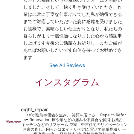
しました。そして、快く引き受けていただき、作
業は非常に丁寧な仕事ぶりでした私が納得できる
までご対応していただいた姿に感銘を受けました
お陰様で、素晴らしい仕上がりとなり、私たちの
暮らしがより一層快適になりました心から感謝申
し上げます今後のご活躍をお祈りし、またご縁が
あればお願いしたいです自信を持ってお勧めでき
ます
See All Reviews
インスタグラム
eight_repair
`Ｒe’が性能や価値を生み、 笑顔を届ける！
Repair〜Refor
m〜Renovation
床や扉などの痛みや不具合を解消
お風呂、
キッチンなどのリフォーム
空家、中古住宅のリノベーション
お家の直し、困ったはエイトリペアに
写メで簡単見積り
一
級建築士1名
二級建築士2名
宅地建物取引士1名