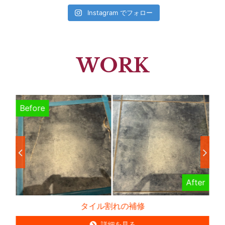
Instagram でフォロー
WORK
Before
B
er
After
タイル割れの補修
詳細を見る