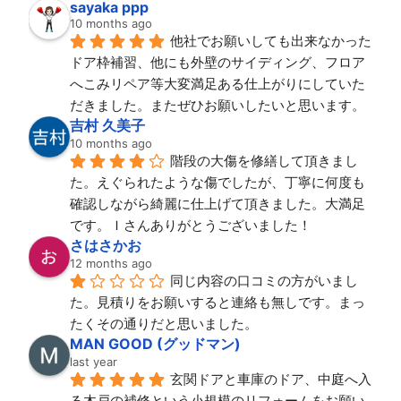
sayaka ppp
10 months ago
他社でお願いしても出来なかった
ドア枠補習、他にも外壁のサイディング、フロア
へこみリペア等大変満足ある仕上がりにしていた
だきました。またぜひお願いしたいと思います。
吉村 久美子
10 months ago
階段の大傷を修繕して頂きまし
た。えぐられたような傷でしたが、丁寧に何度も
確認しながら綺麗に仕上げて頂きました。大満足
です。Ｉさんありがとうございました！
さはさかお
12 months ago
同じ内容の口コミの方がいまし
た。見積りをお願いすると連絡も無しです。まっ
たくその通りだと思いました。
MAN GOOD (グッドマン)
last year
玄関ドアと車庫のドア、中庭へ入
る木戸の補修という小規模のリフォームをお願い