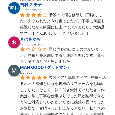
吉村 久美子
10 months ago
階段の大傷を修繕して頂きまし
た。えぐられたような傷でしたが、丁寧に何度も
確認しながら綺麗に仕上げて頂きました。大満足
です。Ｉさんありがとうございました！
さはさかお
12 months ago
同じ内容の口コミの方がいまし
た。見積りをお願いすると連絡も無しです。まっ
たくその通りだと思いました。
MAN GOOD (グッドマン)
last year
玄関ドアと車庫のドア、中庭へ入
る木戸の補修という小規模のリフォームをお願い
しました。そして、快く引き受けていただき、作
業は非常に丁寧な仕事ぶりでした私が納得できる
までご対応していただいた姿に感銘を受けました
お陰様で、素晴らしい仕上がりとなり、私たちの
暮らしがより一層快適になりました心から感謝申