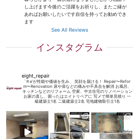
し上げます今後のご活躍をお祈りし、またご縁が
あればお願いしたいです自信を持ってお勧めでき
ます
See All Reviews
インスタグラム
eight_repair
`Ｒe’が性能や価値を生み、 笑顔を届ける！
Repair〜Refor
m〜Renovation
床や扉などの痛みや不具合を解消
お風呂、
キッチンなどのリフォーム
空家、中古住宅のリノベーション
お家の直し、困ったはエイトリペアに
写メで簡単見積り
一
級建築士1名
二級建築士2名
宅地建物取引士1名