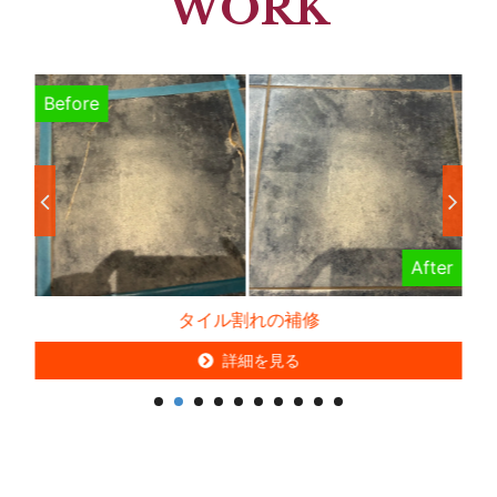
WORK
Before
B
er
After
タイル割れの補修
詳細を見る
詳細を見る