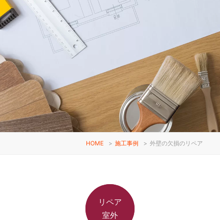
HOME
>
施工事例
>
外壁の欠損のリペア
リペア
室外