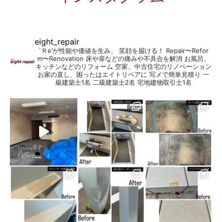
eight_repair
`Ｒe’が性能や価値を生み、 笑顔を届ける！
Repair〜Refor
m〜Renovation
床や扉などの痛みや不具合を解消
お風呂、
キッチンなどのリフォーム
空家、中古住宅のリノベーション
お家の直し、困ったはエイトリペアに
写メで簡単見積り
一
級建築士1名
二級建築士2名
宅地建物取引士1名