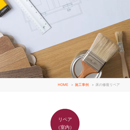
HOME
>
施工事例
>
床の修復リペア
リペア
（室内）