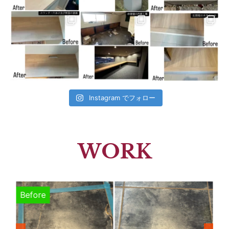
Instagram でフォロー
WORK
Before
B