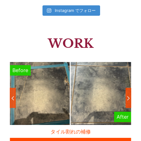
Instagram でフォロー
WORK
Before
B
er
After
タイル割れの補修