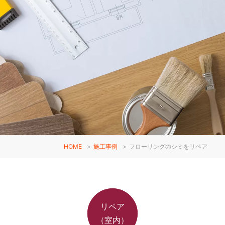
HOME
>
施工事例
>
フローリングのシミをリペア
リペア
（室内）