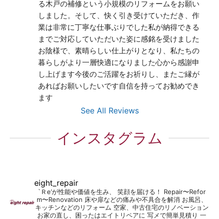
る木戸の補修という小規模のリフォームをお願い
しました。そして、快く引き受けていただき、作
業は非常に丁寧な仕事ぶりでした私が納得できる
までご対応していただいた姿に感銘を受けました
お陰様で、素晴らしい仕上がりとなり、私たちの
暮らしがより一層快適になりました心から感謝申
し上げます今後のご活躍をお祈りし、またご縁が
あればお願いしたいです自信を持ってお勧めでき
ます
See All Reviews
インスタグラム
eight_repair
`Ｒe’が性能や価値を生み、 笑顔を届ける！
Repair〜Refor
m〜Renovation
床や扉などの痛みや不具合を解消
お風呂、
キッチンなどのリフォーム
空家、中古住宅のリノベーション
お家の直し、困ったはエイトリペアに
写メで簡単見積り
一