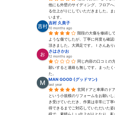
他にも外壁のサイディング、フロアへ
る仕上がりにしていただきました。ま
います。
吉村 久美子
10 months ago
階段の大傷を修繕し
ような傷でしたが、丁寧に何度も確認
頂きました。大満足です。Ｉさんあり
さはさかお
12 months ago
同じ内容の口コミの
願いすると連絡も無しです。まったく
た。
MAN GOOD (グッドマン)
last year
玄関ドアと車庫のド
という小規模のリフォームをお願いし
き受けていただき、作業は非常に丁寧
得できるまでご対応していただいた姿
様で、素晴らしい仕上がりとなり、私