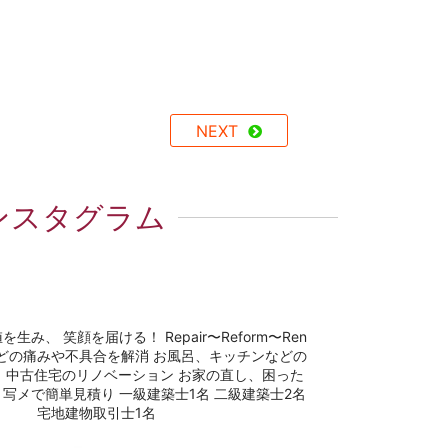
NEXT
ンスタグラム
値を生み、 笑顔を届ける！
Repair〜Reform〜Ren
どの痛みや不具合を解消
お風呂、キッチンなどの
、中古住宅のリノベーション
お家の直し、困った
写メで簡単見積り
一級建築士1名
二級建築士2名
宅地建物取引士1名