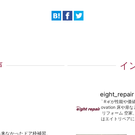
声
イ
eight_repair
`Ｒe’が性能や価
ovation
床や扉な
リフォーム
空家
はエイトリペアに
出来なかったドア枠補習、