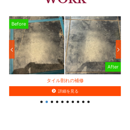
Before
B
er
After
タイル割れの補修
詳細を見る
詳細を見る