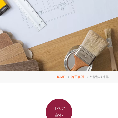
HOME
>
施工事例
>
外部波板補修
リペア
室外