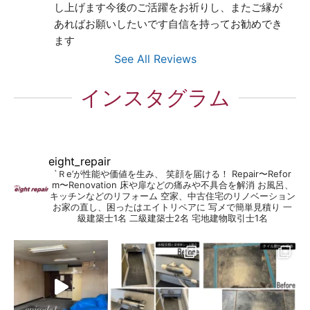
し上げます今後のご活躍をお祈りし、またご縁が
あればお願いしたいです自信を持ってお勧めでき
ます
See All Reviews
インスタグラム
eight_repair
`Ｒe’が性能や価値を生み、 笑顔を届ける！
Repair〜Refor
m〜Renovation
床や扉などの痛みや不具合を解消
お風呂、
キッチンなどのリフォーム
空家、中古住宅のリノベーション
お家の直し、困ったはエイトリペアに
写メで簡単見積り
一
級建築士1名
二級建築士2名
宅地建物取引士1名