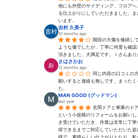
他にも外壁のサイディング、フロアへ
る仕上がりにしていただきました。ま
います。
吉村 久美子
10 months ago
階段の大傷を修繕し
ような傷でしたが、丁寧に何度も確認
頂きました。大満足です。Ｉさんあり
さはさかお
12 months ago
同じ内容の口コミの
願いすると連絡も無しです。まったく
た。
MAN GOOD (グッドマン)
last year
玄関ドアと車庫のド
という小規模のリフォームをお願いし
き受けていただき、作業は非常に丁寧
得できるまでご対応していただいた姿
様で、素晴らしい仕上がりとなり、私