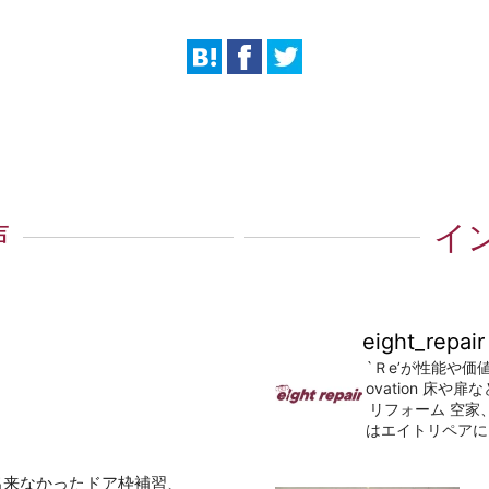
声
イ
eight_repair
`Ｒe’が性能や価
ovation
床や扉な
リフォーム
空家
はエイトリペアに
出来なかったドア枠補習、