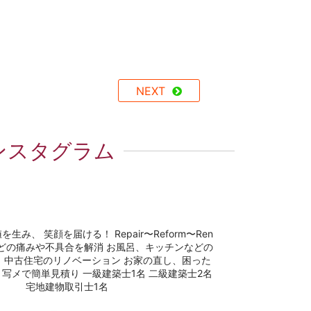
NEXT
ンスタグラム
値を生み、 笑顔を届ける！
Repair〜Reform〜Ren
どの痛みや不具合を解消
お風呂、キッチンなどの
、中古住宅のリノベーション
お家の直し、困った
写メで簡単見積り
一級建築士1名
二級建築士2名
宅地建物取引士1名