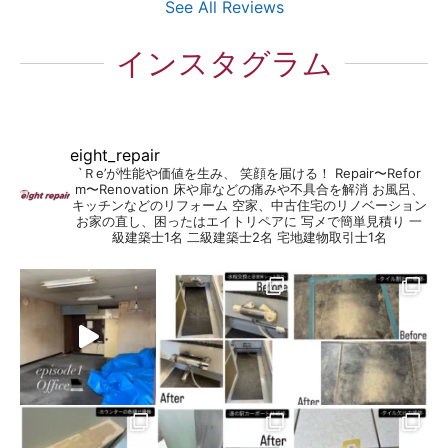
See All Reviews
インスタグラム
eight_repair
`Ｒe’が性能や価値を生み、 笑顔を届ける！
Repair〜Refor
m〜Renovation
床や扉などの痛みや不具合を解消
お風呂、
キッチンなどのリフォーム
空家、中古住宅のリノベーション
お家の直し、困ったはエイトリペアに
写メで簡単見積り
一
級建築士1名
二級建築士2名
宅地建物取引士1名