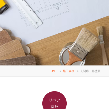
HOME
>
施工事例
>
玄関扉 再塗装
リペア
室外