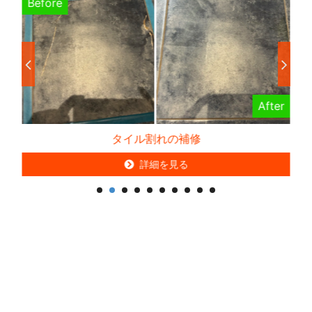
Before
B
er
After
タイル割れの補修
詳細を見る
詳細を見る