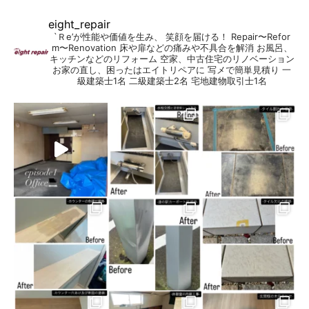
eight_repair
`Ｒe’が性能や価値を生み、 笑顔を届ける！
Repair〜Refor
m〜Renovation
床や扉などの痛みや不具合を解消
お風呂、
キッチンなどのリフォーム
空家、中古住宅のリノベーション
お家の直し、困ったはエイトリペアに
写メで簡単見積り
一
級建築士1名
二級建築士2名
宅地建物取引士1名